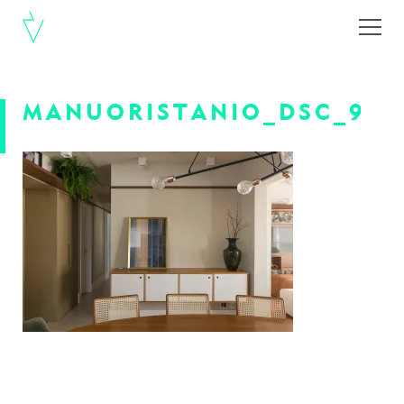
MANUORISTANIO_DSC_984