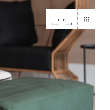
1
/
12